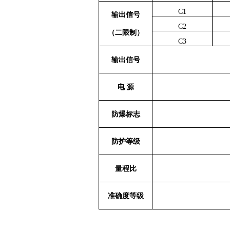
C1
输出信号
C2
（二限制）
C3
输出信号
电 源
防爆标志
防护等级
量程比
准确度等级