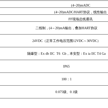
(4~20)mADC
(4~20)mADC/HART协议，线性输出
FF现场总线通讯
二线制，(
4
～
20)mA
输出，叠加
HART
协议
24VDC
（正常工作电压范围
12VDC
～
30VDC
）
隔爆型：
Ex db IIC T6 Gb
，本安型：
Ex ia IIC T4 Ga
IP65
100
：
1
0.075
级、
0.1
级