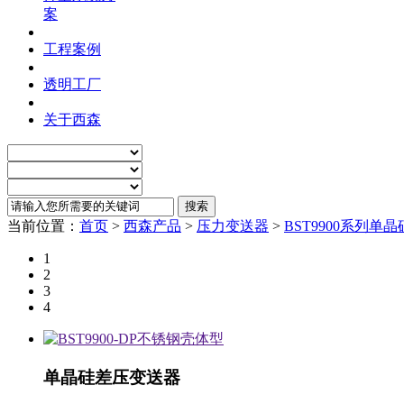
案
工程案例
透明工厂
关于西森
当前位置：
首页
>
西森产品
>
压力变送器
>
BST9900系列单
1
2
3
4
单晶硅差压变送器