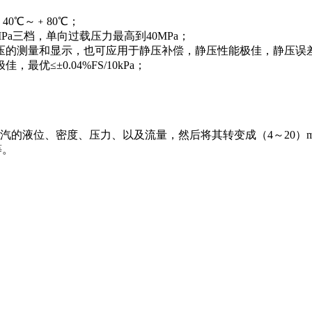
0℃～﹢80℃；
MPa三档，单向过载压力最高到40MPa；
测量和显示，也可应用于静压补偿，静压性能极佳，静压误差最优≤±0
≤±0.04%FS/10kPa；
蒸汽的液位、密度、压力、以及流量，然后将其转变成（4～20）mA
等。