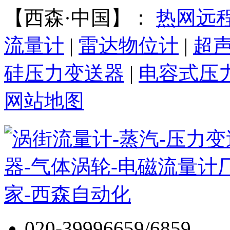
【西森·中国】：
热网远
流量计
|
雷达物位计
|
超
硅压力变送器
|
电容式压
网站地图
020-39996659/6859