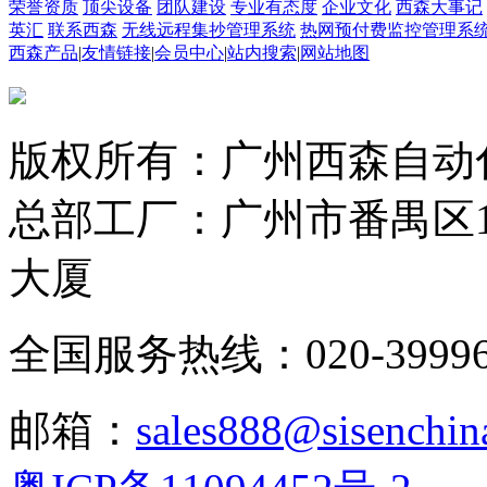
荣誉资质
顶尖设备
团队建设
专业有态度
企业文化
西森大事记
英汇
联系西森
无线远程集抄管理系统
热网预付费监控管理系
西森产品
|
友情链接
|
会员中心
|
站内搜索
|
网站地图
版权所有：广州西森自动
总部工厂：广州市番禺区1
大厦
全国服务热线：020-3999665
邮箱：
sales888@sisenchin