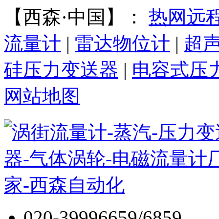
【西森·中国】：
热网远
流量计
|
雷达物位计
|
超
硅压力变送器
|
电容式压
网站地图
020-39996659/6859