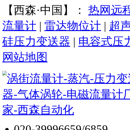
【西森·中国】：
热网远
流量计
|
雷达物位计
|
超
硅压力变送器
|
电容式压
网站地图
020-39996659/6859