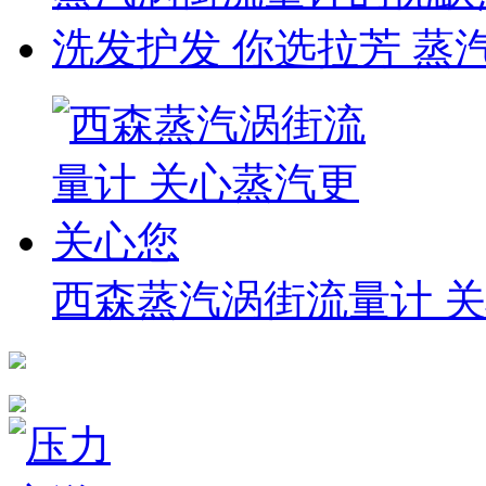
洗发护发 你选拉芳 蒸
西森蒸汽涡街流量计 