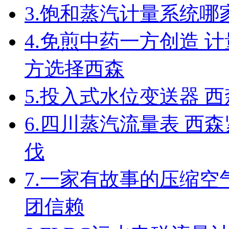
3.
饱和蒸汽计量系统哪
4.
免煎中药一方创造 计
方选择西森
5.
投入式水位变送器 西
6.
四川蒸汽流量表 西
伐
7.
一家有故事的压缩空
团信赖